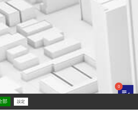
0
playlist_add_check
全部
設定