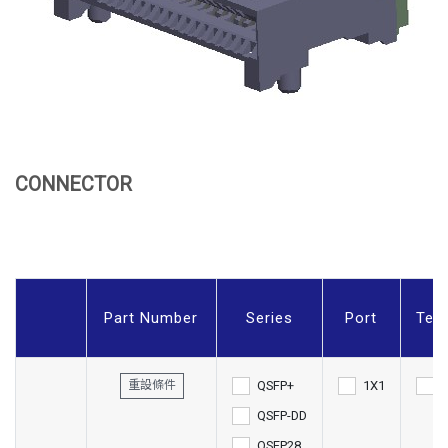
CONNECTOR
Part Number
Series
Port
Ter
QSFP+
1X1
重設條件
QSFP-DD
QSFP28