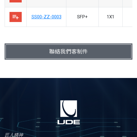
playlist_add
SS00-ZZ-0003
SFP+
1X1
聯絡我們客制件
匠人精神